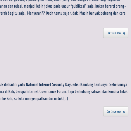
n dan relasi, menjadi lebih fokus pada unsur “publikasi” saja, bukan berarti orang-
yerah begitu saja.. Menyerah?? Oooh tentu saja tidak. Masih banyak peluang dan cara
Continue reading
k diahadiri yaitu National Internet Security Day, edisi Bandung tentunya. Sebelumnya
ra di Bali, berupa Internet Governance Forum. Tapi berhubung situasi dan kondisi tidak
n ke Bali, so kita menyempatkan diri untuk […]
Continue reading