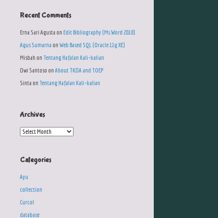
Recent Comments
Erna Sari Agusta
on
Edit Bibliography (Ms.Word 2010)
Agus Sumarna
on
Web Based SQL (Oracle 11g XE)
Misbah
on
Tentang Hafalan Kali-kalian
Dwi Santoso
on
About TKDA and TOEP
Sinta
on
Tentang Hafalan Kali-kalian
Archives
Archives
Categories
Ayu
collection
Curcol
database