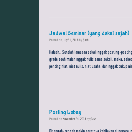
Jadwal Seminar (yang dekat sajah)
Posted on
July 31, 2018
by
flash
Halaah… Setelah lamaaaa sekali nggak posting-posting
grade eeeh malah nggak nulis sama sekali, maka, sebod
penting niat, niat nulis, niat usaha, dan nggak cukup n
Posting Lebay
Posted on
November 24, 2014
by
flash
Ditengah-tengah makin seretnya kebijakan di negara 