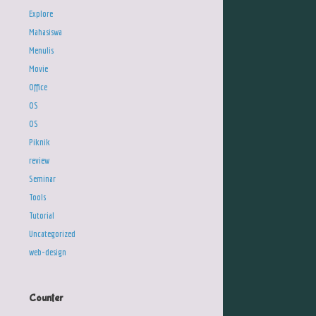
Explore
Mahasiswa
Menulis
Movie
Office
OS
OS
Piknik
review
Seminar
Tools
Tutorial
Uncategorized
web-design
Counter