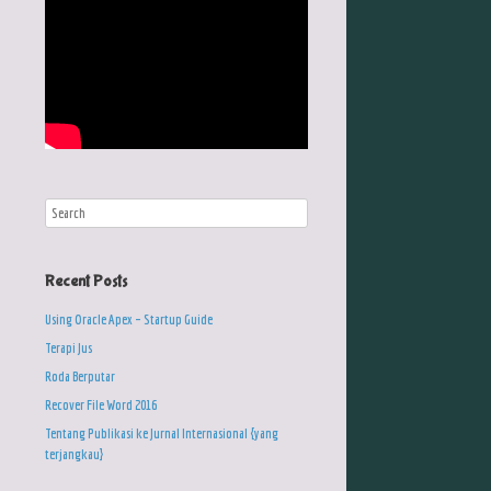
Recent Posts
Using Oracle Apex – Startup Guide
Terapi Jus
Roda Berputar
Recover File Word 2016
Tentang Publikasi ke Jurnal Internasional {yang
terjangkau}