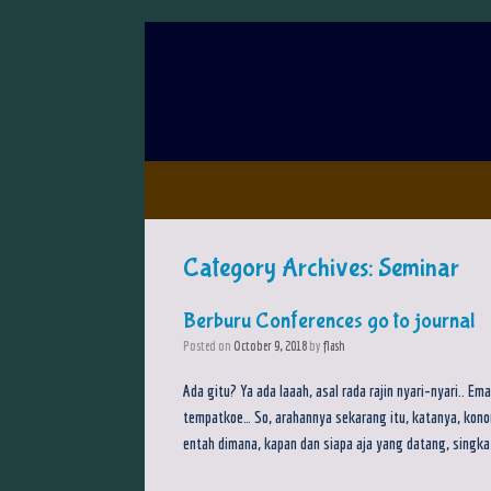
Category Archives:
Seminar
Berburu Conferences go to journal
Posted on
October 9, 2018
by
flash
Ada gitu? Ya ada laaah, asal rada rajin nyari-nyari.. 
tempatkoe… So, arahannya sekarang itu, katanya, konon
entah dimana, kapan dan siapa aja yang datang, singkat