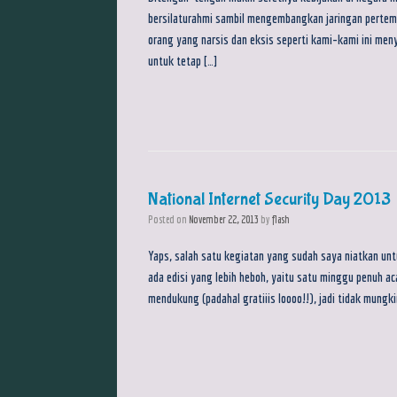
bersilaturahmi sambil mengembangkan jaringan pertemana
orang yang narsis dan eksis seperti kami-kami ini men
untuk tetap […]
National Internet Security Day 2013
Posted on
November 22, 2013
by
flash
Yaps, salah satu kegiatan yang sudah saya niatkan untu
ada edisi yang lebih heboh, yaitu satu minggu penuh aca
mendukung (padahal gratiiis loooo!!), jadi tidak mungki