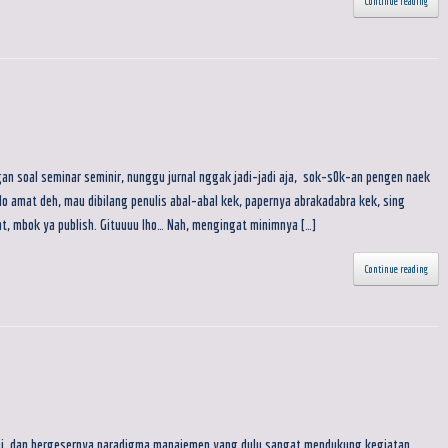
Continue reading
an soal seminar seminir, nunggu jurnal nggak jadi-jadi aja, sok-s0k-an pengen naek
o amat deh, mau dibilang penulis abal-abal kek, papernya abrakadabra kek, sing
iat, mbok ya publish. Gituuuu lho… Nah, mengingat minimnya […]
Continue reading
ini, dan bergesernya paradigma manajemen yang dulu sangat mendukung kegiatan