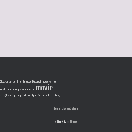
ClassMarker
cloud
cloud storage
Deadpool
detox
download
movie
ional Conference
jus
kemping
Leo
ware
SQL
startup
terapi
tutorial
Ujian Online
video-editing
Learn, play and share
A
SiteOrigin
Theme