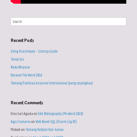
Recent Posts
Using Oracle Apex – Startup Guide
Terapi Jus
Roda Berputar
Recover File Word 2016
Tentang Publikasi ke Jurnal Internasional {yang terjangkau}
Recent Comments
Erna Sari Agusta
on
Edit Bibliography (Ms.Word 2010)
Agus Sumarna
on
Web Based SQL (Oracle 11g XE)
Misbah
on
Tentang Hafalan Kali-kalian