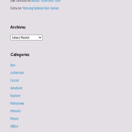
Dwi Santoso
on
About TKDA and TOEP
Sinta
on
Tentang Hafalan Kali-kalian
Archives
Archives
Categories
Ayu
collection
Curcol
database
Explore
Mahasiswa
Menulis
Movie
Office