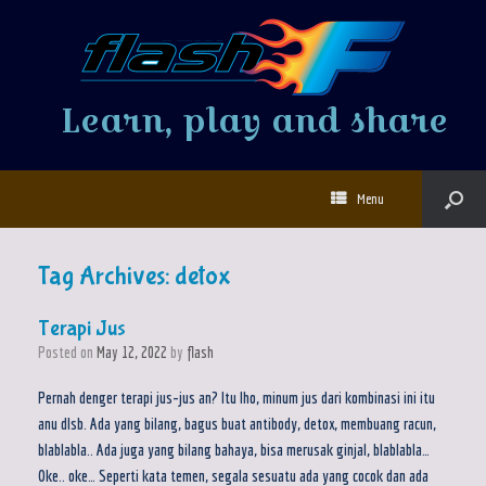
Learn, play and share
Menu
Tag Archives:
detox
Terapi Jus
Posted on
May 12, 2022
by
flash
Pernah denger terapi jus-jus an? Itu lho, minum jus dari kombinasi ini itu
anu dlsb. Ada yang bilang, bagus buat antibody, detox, membuang racun,
blablabla.. Ada juga yang bilang bahaya, bisa merusak ginjal, blablabla…
Oke.. oke… Seperti kata temen, segala sesuatu ada yang cocok dan ada