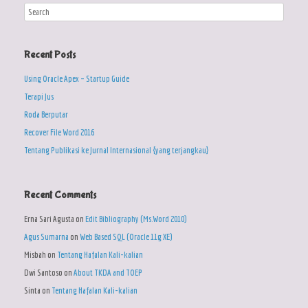
Recent Posts
Using Oracle Apex – Startup Guide
Terapi Jus
Roda Berputar
Recover File Word 2016
Tentang Publikasi ke Jurnal Internasional {yang terjangkau}
Recent Comments
Erna Sari Agusta
on
Edit Bibliography (Ms.Word 2010)
Agus Sumarna
on
Web Based SQL (Oracle 11g XE)
Misbah
on
Tentang Hafalan Kali-kalian
Dwi Santoso
on
About TKDA and TOEP
Sinta
on
Tentang Hafalan Kali-kalian