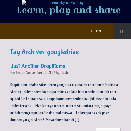
Learn, play and share
Menu
Tag Archives:
googledrive
Just Another Dropittome
Posted on
September 10, 2017
by
flash
Dropitto.me adalah situs keren yang bisa digunakan untuk memfasilitasi
sharing folder sedemikian rupa sehingga kita bisa memberikan link untuk
upload file ke siapa saja, tanpa harus memberikan hak full akses kepada
folder tersebut. Manfaatnya macem-macem siii, antara lain, supaya
mudah mengumpulkan file dari mahasiswa. Lha kenapa nggak pake
dropbox yang di share? Masalahnya kalo di […]