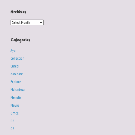
Archives
Archives
Categories
Ayu
collection
Curcol
database
Explore
Mahasiswa
Menulis
Movie
Office
OS
OS