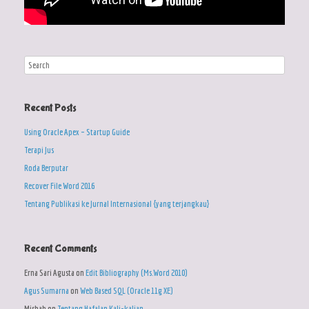
Recent Posts
Using Oracle Apex – Startup Guide
Terapi Jus
Roda Berputar
Recover File Word 2016
Tentang Publikasi ke Jurnal Internasional {yang terjangkau}
Recent Comments
Erna Sari Agusta
on
Edit Bibliography (Ms.Word 2010)
Agus Sumarna
on
Web Based SQL (Oracle 11g XE)
Misbah
on
Tentang Hafalan Kali-kalian