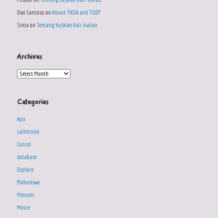
Dwi Santoso
on
About TKDA and TOEP
Sinta
on
Tentang Hafalan Kali-kalian
Archives
Archives
Categories
Ayu
collection
Curcol
database
Explore
Mahasiswa
Menulis
Movie