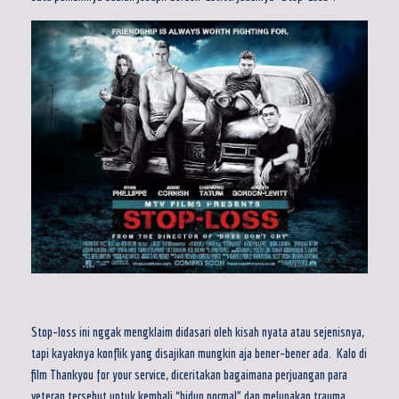
Stop-loss ini nggak mengklaim didasari oleh kisah nyata atau sejenisnya,
tapi kayaknya konflik yang disajikan mungkin aja bener-bener ada. Kalo di
film Thankyou for your service, diceritakan bagaimana perjuangan para
veteran tersebut untuk kembali “hidup normal” dan melupakan trauma