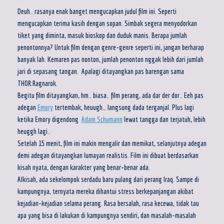
Deuh.. rasanya enak banget mengucapkan judul film ini. Seperti
mengucapkan terima kasih dengan sopan. Simbak segera menyodorkan
tiket yang diminta, masuk bioskop dan duduk manis. Berapa jumlah
penontonnya? Untuk film dengan genre-genre seperti ini, jangan berharap
banyak lah. Kemaren pas nonton, jumlah penonton nggak lebih dari jumlah
jari di sepasang tangan. Apalagi ditayangkan pas barengan sama
THOR:Ragnarok.
Begitu film ditayangkan, hm.. biasa.. film perang, ada dar der dor.. Eeh pas
adegan
Emory
tertembak, heuugh… langsung dada terganjal. Plus lagi
ketika Emory digendong
Adam Schumann
lewat tangga dan terjatuh, lebih
heuggh lagi..
Setelah 15 menit, film ini makin mengalir dan memikat, selanjutnya adegan
demi adegan ditayangkan lumayan realistis. Film ini dibuat berdasarkan
kisah nyata, dengan karakter yang benar-benar ada.
Alkisah, ada sekelompok serdadu baru pulang dari perang Iraq. Sampe di
kampungnya, ternyata mereka dihantui stress berkepanjangan akibat
kejadian-kejadian selama perang. Rasa bersalah, rasa kecewa, tidak tau
apa yang bisa di lakukan di kampungnya sendiri, dan masalah-masalah