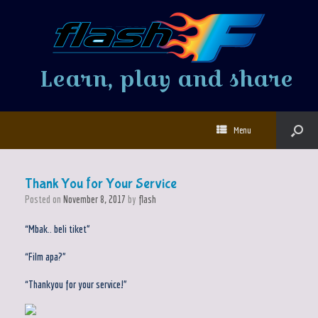
Learn, play and share
Menu
Thank You for Your Service
Posted on
November 8, 2017
by
flash
“Mbak.. beli tiket”
“Film apa?”
“Thankyou for your service!”