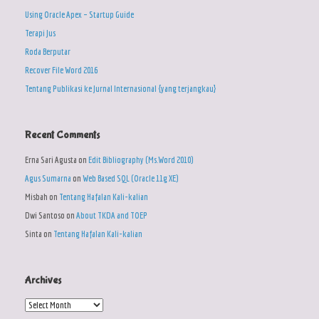
Using Oracle Apex – Startup Guide
Terapi Jus
Roda Berputar
Recover File Word 2016
Tentang Publikasi ke Jurnal Internasional {yang terjangkau}
Recent Comments
Erna Sari Agusta
on
Edit Bibliography (Ms.Word 2010)
Agus Sumarna
on
Web Based SQL (Oracle 11g XE)
Misbah
on
Tentang Hafalan Kali-kalian
Dwi Santoso
on
About TKDA and TOEP
Sinta
on
Tentang Hafalan Kali-kalian
Archives
Archives