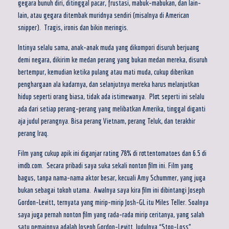
gegara bunuh diri, ditinggal pacar, frustasi, mabuk-mabukan, dan lain-
lain, atau gegara ditembak muridnya sendiri (misalnya di American
snipper). Tragis, ironis dan bikin meringis.
Intinya selalu sama, anak-anak muda yang dikompori disuruh berjuang
demi negara, dikirim ke medan perang yang bukan medan mereka, disuruh
bertempur, kemudian ketika pulang atau mati muda, cukup diberikan
penghargaan ala kadarnya, dan selanjutnya mereka harus melanjutkan
hidup seperti orang biasa, tidak ada istimewanya. Plot seperti ini selalu
ada dari setiap perang-perang yang melibatkan Amerika, tinggal diganti
aja judul perangnya. Bisa perang Vietnam, perang Teluk, dan terakhir
perang Iraq.
Film yang cukup apik ini diganjar rating 78% di rottentomatoes dan 6.5 di
imdb.com. Secara pribadi saya suka sekali nonton film ini. Film yang
bagus, tanpa nama-nama aktor besar, kecuali Amy Schummer, yang juga
bukan sebagai tokoh utama. Awalnya saya kira film ini dibintangi Joseph
Gordon-Levitt, ternyata yang mirip-mirip Josh-GL itu Miles Teller. Soalnya
saya juga pernah nonton film yang rada-rada mirip ceritanya, yang salah
satu pemainnya adalah Joseph Gordon-Levitt. Judulnya “Stop-Loss”.