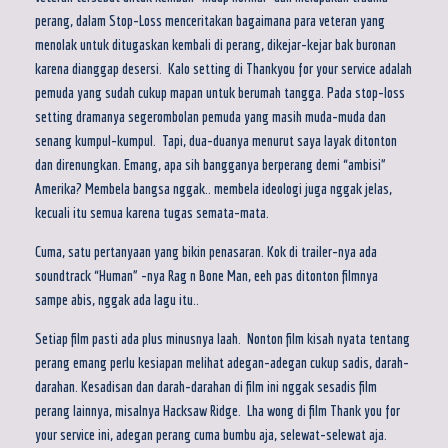
perang, dalam Stop-Loss menceritakan bagaimana para veteran yang
menolak untuk ditugaskan kembali di perang, dikejar-kejar bak buronan
karena dianggap desersi. Kalo setting di Thankyou for your service adalah
pemuda yang sudah cukup mapan untuk berumah tangga. Pada stop-loss
setting dramanya segerombolan pemuda yang masih muda-muda dan
senang kumpul-kumpul. Tapi, dua-duanya menurut saya layak ditonton
dan direnungkan. Emang, apa sih bangganya berperang demi “ambisi”
Amerika? Membela bangsa nggak.. membela ideologi juga nggak jelas,
kecuali itu semua karena tugas semata-mata.
Cuma, satu pertanyaan yang bikin penasaran. Kok di trailer-nya ada
soundtrack “Human” -nya Rag n Bone Man, eeh pas ditonton filmnya
sampe abis, nggak ada lagu itu..
Setiap film pasti ada plus minusnya laah. Nonton film kisah nyata tentang
perang emang perlu kesiapan melihat adegan-adegan cukup sadis, darah-
darahan. Kesadisan dan darah-darahan di film ini nggak sesadis film
perang lainnya, misalnya Hacksaw Ridge. Lha wong di film Thank you for
your service ini, adegan perang cuma bumbu aja, selewat-selewat aja.