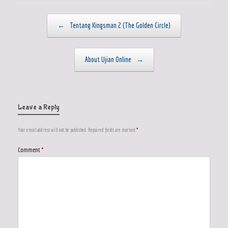
Post navigation
←
Tentang Kingsman 2 (The Golden Circle)
About Ujian Online
→
Leave a Reply
Your email address will not be published.
Required fields are marked
*
Comment
*