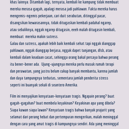
khas lainnya. Ditambah lagi, ternyata, kembali ke kampung tidak membuat
mereka merasa gagah, apalagi merasa jadi pahlawan. Fakta mereka harus
mengemis-ngemis pekerjaan, cari duit serabutan, ditinggal pacar,
disangsikan kewarasannya, tidak ditugaskan kembali padahal ngarep,
atau sebaliknya, nggak ngarep ditugasin, eeeh malah ditugasin kembali,
membuat mereka makin sutress.
Galau dan sutress, apakah lebih baik kembali sehat tapi nggak dianggap
pahlawan, nggak dianggap berjasa, nggak dapet tunjangan, dlsb, atau
kembali dalam keadaan cacat, sehingga orang bakal percaya bahwa perang
itu bener-bener ada. Ujung-ujungnya mereka perlu masuk rumah terapi
dan perawatan, yang justru belum cukup banyak membantu, karena jumlah
dan daya tampungnya terbatas, sementara jumlah penderita stress
seperti ini buanyak sekali di seantero Amerika.
Film ini menyajikan kenyataan-kenyataan tragis. Ngapain perang? buat
gagah-gagahan? buat membela keyakinan? Keyakinan apa yang dibela?
Siapa kawan siapa lawan? Kenyataan tragis bahwa banyak prajurit yang
selamat dari perang hebat dan pertempuran mengerikan, malah meninggal
dengan cara yang amat tragis di kampungnya sendiri. Ada yang meninggal