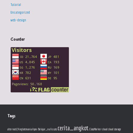
Tutorial
Uncategorized
web-design
Counter
Tags
cerita_angkot
alternatif
Angkotmania
Apex
Belajar_nulis
cats
ClassMarker
cloud
cloud storage