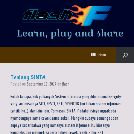
Learn, play and share
Menu
Tentang SINTA
Posted on
September 11, 2017
by
flash
Entah kenapa, kok ya banyak Sistem informasi yang diberi nama ke-girly-
girly-an, misalnya SITI, RESTI, RETI, SISFOTIK (ini bukan sistem informasi
cantik lho..), dan lain-lain. Termasuk SINTA. Padahal isinya nggak ada
nyambungnya sama cewek sama sekali. Mungkin supaya semangat dan
supaya sadar bahwa yang namanya sistem informasi itu biasanya
kompleks dan njelimet, seperti halnya cewek (eeeh..? lho..??)