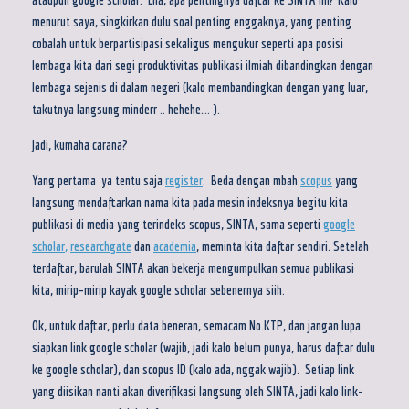
menurut saya, singkirkan dulu soal penting enggaknya, yang penting
cobalah untuk berpartisipasi sekaligus mengukur seperti apa posisi
lembaga kita dari segi produktivitas publikasi ilmiah dibandingkan dengan
lembaga sejenis di dalam negeri (kalo membandingkan dengan yang luar,
takutnya langsung minderr .. hehehe…. ).
Jadi, kumaha carana?
Yang pertama ya tentu saja
register
. Beda dengan mbah
scopus
yang
langsung mendaftarkan nama kita pada mesin indeksnya begitu kita
publikasi di media yang terindeks scopus, SINTA, sama seperti
google
schola
r
,
researchgate
dan
academia
, meminta kita daftar sendiri. Setelah
terdaftar, barulah SINTA akan bekerja mengumpulkan semua publikasi
kita, mirip-mirip kayak google scholar sebenernya siih.
Ok, untuk daftar, perlu data beneran, semacam No.KTP, dan jangan lupa
siapkan link google scholar (wajib, jadi kalo belum punya, harus daftar dulu
ke google scholar), dan scopus ID (kalo ada, nggak wajib). Setiap link
yang diisikan nanti akan diverifikasi langsung oleh SINTA, jadi kalo link-