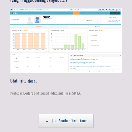
(yang ini nggak penting bangeddd..!!)
Udah.. gitu ajaaa…
Posted in
Explore
and tagged
index
,
publikasi
,
SINTA
.
Post navigation
←
Just Another Dropittome