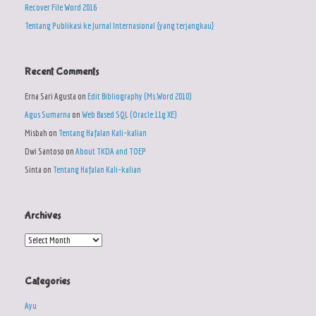
Recover File Word 2016
Tentang Publikasi ke Jurnal Internasional {yang terjangkau}
Recent Comments
Erna Sari Agusta
on
Edit Bibliography (Ms.Word 2010)
Agus Sumarna
on
Web Based SQL (Oracle 11g XE)
Misbah
on
Tentang Hafalan Kali-kalian
Dwi Santoso
on
About TKDA and TOEP
Sinta
on
Tentang Hafalan Kali-kalian
Archives
Archives
Categories
Ayu