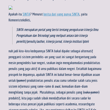
Apakah itu
SINTA
? Menurut
berita dari yang punya SINTA
, yaitu
Kemenristekdikti,
SINTA merupakan portal yang berisi tentang pengukuran kinerja Ilmu
Pengetahuan dan Teknologi yang meliputi antara lain kinerja
peneliti/penulis/author, kinerja jurnal, kinerja institusi Iptek
nah jadi kira-kira kedepannya SINTA bakal dipake sebagai alternatif
pengganti sistem perindeks-an yang saat ini sangat bergantung pada
mesin pengindeks luar negeri, seakan ingin mengakomodasi produktivitas
penulis yang juga aktif di area publikasi dalam negeri. Entahlah bagaimana
prospek ke depannya, apakah SINTA ini bakal benar-benar dijadikan acuan
untuk
(pamer)
produktivitas penulis atau cuma sekedar salah satu jenis
sistem informasi yang rame-rame di awal, kemudian diam-diam
menghilang tanpa jejak. Masalahnya, sebagai penulis yang
(suka pamer)
produktif, kita juga sudah sibuk mendaftarkan diri secara sadar ke
beberapa situs pencari jejak publikasi seperti academia, researchgate
ataupun google scholar. Lha, apa pentingnya daftar ke SINTA ini? Kalo