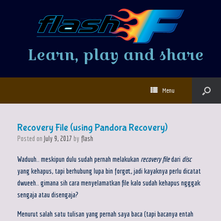
Learn, play and share
Menu
Recovery File (using Pandora Recovery)
Posted on
July 9, 2017
by
flash
Waduuh.. meskipun dulu sudah pernah melakukan
recovery file
dari
disc
yang kehapus, tapi berhubung lupa bin forgot, jadi kayaknya perlu dicatat
dwueeh.. gimana sih cara menyelamatkan file kalo sudah kehapus ngggak
sengaja atau disengaja?
Menurut salah satu tulisan yang pernah saya baca (tapi bacanya entah