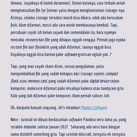
dimana.. kayaknya di komik doraemon). Konon katanya, cara terbaik untuk
menghancurkan file for forever yaitu dengan menghancurkan storage-nya.
Artinya, selama storage tersebut masih bisa dibaca, ndak ada kerusakan
fisik, blum diformat, mesti ada cara untuk membacanya kembali. Tapi,
percobaan sayah sih belum sejauh dan semendalam itu, baru nyampe
mencoba
recovery
dari file yang dihapus nggak sengaja. Pernah juga nyoba
restore file dari flashdisk yang udah diformat, taunya nggak bisa.
Kayaknya nggak bisa karena pake
software
gratisan ngkali yak..?
Tapi, yang mau sayah share disini, sesuai pengalaman, yaitu
mengembalikan file yang sudah kehapus dari storage sejenis
compact
flash
, atau
memory card
, yang sudah diformat pake
digital device
selain
komputer, makesute diformat pake misalnya kamera atau handycam gitu.
Kalo yang dah diformat pake komputer, blum pernah sukses tuh..
Ok, daripada banyak cingcong,
let’s introduce
Pandora Software
.
Note : tutorial ini dibuat berdasarkan software Pandora versi lama ya, yang
terakhir didonlot sekitar Januari 2017. Sekarang ada versi baru dengan
nama diskdrill something gitu. Tapi setelah diinstall, ternyata eh ternyata