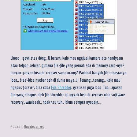
Lhooo.. gawiittss dong..!! berarti kalo mau ngejual kamera ato handycam
atau telpon selular, gimana file-file yang pernah ada di memory card-nya?
Jangan-jangan bisa di-recover sama orang? Padahal banyak file rahasianya
looo.. bisa-bisa nyebar deh di dunia maya..!! Tenang…tenang.. kalo mau
ngapus forever, bisa coba
File Shredder
, gratisan juga looo. Tapi, apakah
file yang dihapus oleh file shredder ini nggak bisa di-recover oleh software
recovery…waalaaah.. ndak tau tuh… blum sempet nyobain….
Posted in
Uncategorized
.