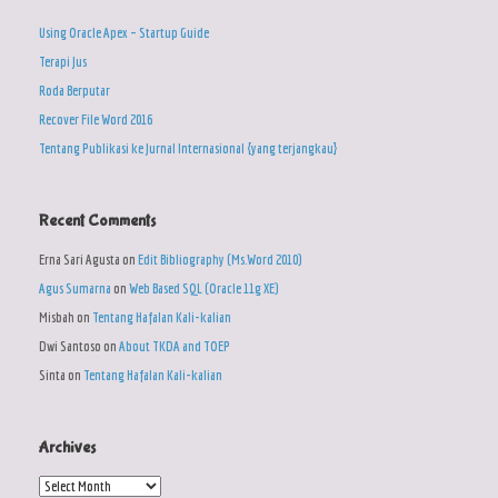
Using Oracle Apex – Startup Guide
Terapi Jus
Roda Berputar
Recover File Word 2016
Tentang Publikasi ke Jurnal Internasional {yang terjangkau}
Recent Comments
Erna Sari Agusta
on
Edit Bibliography (Ms.Word 2010)
Agus Sumarna
on
Web Based SQL (Oracle 11g XE)
Misbah
on
Tentang Hafalan Kali-kalian
Dwi Santoso
on
About TKDA and TOEP
Sinta
on
Tentang Hafalan Kali-kalian
Archives
Archives