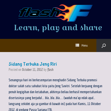
Learn, play and share
Menu
Sidang Terbuka Jeng Riri
Posted on
October 11, 2012
by
flash
Senangnya hari ini berkesempatan menghadiri Sidang Terbuka promosi
doktor salah satu sahabat kita yaitu Jeng Savitri. Setelah berjuang dengan
penuh kegigihan dan ketabahan, akhirnya beliau berhasil mempertahankan
disertasinya yang berjudul…. bla…bla…bla….. (waduh ma’ap ndak apal…
langsung cekidot aja ya gambar di bawah ini) pada hari Kamis, 11 Oktober
2012, di gedung Pasca Sarjana ITB.