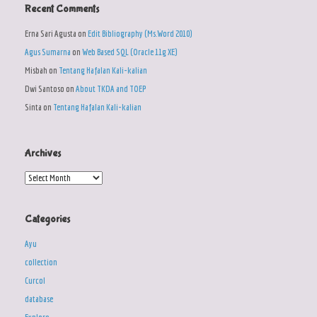
Recent Comments
Erna Sari Agusta
on
Edit Bibliography (Ms.Word 2010)
Agus Sumarna
on
Web Based SQL (Oracle 11g XE)
Misbah
on
Tentang Hafalan Kali-kalian
Dwi Santoso
on
About TKDA and TOEP
Sinta
on
Tentang Hafalan Kali-kalian
Archives
Archives
Categories
Ayu
collection
Curcol
database