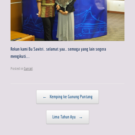
Rekan kami Bu Savitri.. selamat yaa… semoga yang lain segera
mengikuti…..
Posted in
Curcol
.
Post navigation
←
Kemping ke Gunung Puntang
Lima Tahun Ayu
→