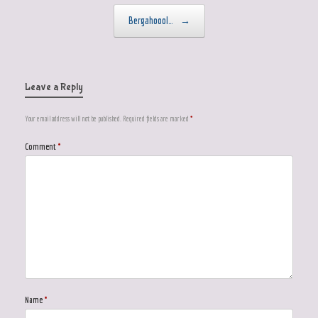
Post navigation
Bergahoool…
→
Leave a Reply
Your email address will not be published.
Required fields are marked
*
Comment
*
Name
*