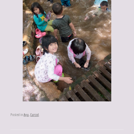
Posted in
Ayu
,
Curcol
.