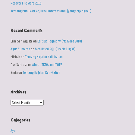
Recover File Word 2016
Tentang Publikasi ke Jurnal Internasional {yang terjangkau}
Recent Comments
Erna Sari Agusta
on
Edit Bibliography (Ms.Word 2010)
Agus Sumarna
on
Web Based SQL (Oracle 11g XE)
Misbah
on
Tentang Hafalan Kali-kalian
Dwi Santoso
on
About TKDA and TOEP
Sinta
on
Tentang Hafalan Kali-kalian
Archives
Archives
Categories
Ayu