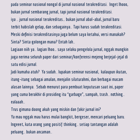
pada seminar nasional nongol di jurnal nasional terakreditasi. Inget lhooo,
bukan jurnal sembarang jurnal, tapi jurnal nasional terakreditasi.
iya .. jurnal nasional terakreditas… bukan jurnal abal-abal, jurnal baru
terbit habislah gelap, dan sebagainya.. Tapi harus sudah terakreditasi.
Meski definisi terakreditasinya juga belum saya ketahui, versi manakah?
Sinta? Sinta golongan mana? Entah lah..
Lagiaan niih ya.. lagian lhoo… saya selaku pengelola jurnal, nggak mungkin
juga nerima seluruh paper dari seminar/konferensi mejeng berjejal-jejal di
satu edisi jurnal.
Jadi kumaha atuh? Ya sudah.. lupakan seminar nasional, kalaupun ikutan,
itung-itung sebagai amalan, menjalin silaturahmi, dan berbagai macam
alasan lainnya. Sebab menurut para pembuat keputusan saat ini, paper
yang cuma berakhir di prosiding itu “garbage”, sampah, trash.. nothing..
ealaaah..
Trus gimana doong akuh yang miskin dan fakir jurnal ini?
Ya mau nggak mau harus mulai bangkit, bergeser, mencari peluang baru.
Ingeeet, kata orang yang positif thinking.. setiap tantangan adalah
peluang.. bukan ancaman..