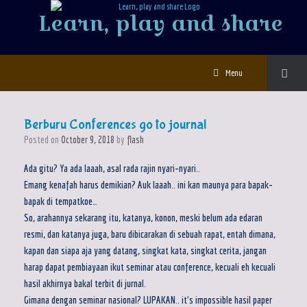
Learn, play and share
Menu
Berburu Conferences go to journal
Posted on
October 9, 2018
by
flash
Ada gitu? Ya ada laaah, asal rada rajin nyari-nyari..
Emang kenafah harus demikian? Auk laaah.. ini kan maunya para bapak-
bapak di tempatkoe…
So, arahannya sekarang itu, katanya, konon, meski belum ada edaran
resmi, dan katanya juga, baru dibicarakan di sebuah rapat, entah dimana,
kapan dan siapa aja yang datang, singkat kata, singkat cerita, jangan
harap dapat pembiayaan ikut seminar atau conference, kecuali eh kecuali
hasil akhirnya bakal terbit di jurnal.
Gimana dengan seminar nasional? LUPAKAN.. it’s impossible hasil paper