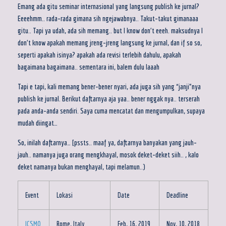
Emang ada gitu seminar internasional yang langsung publish ke jurnal?
Eeeehmm.. rada-rada gimana sih ngejawabnya.. Takut-takut gimanaaa
gitu.. Tapi ya udah, ada sih memang.. but I know don’t eeeh. maksudnya I
don’t know apakah memang jreng-jreng langsung ke jurnal, dan if so so,
seperti apakah isinya? apakah ada revisi terlebih dahulu, apakah
bagaimana bagaimana.. sementara ini, balem dulu laaah
Tapi e tapi, kali memang bener-bener nyari, ada juga sih yang “janji”nya
publish ke jurnal. Berikut daftarnya aja yaa.. bener nggak nya.. terserah
pada anda-anda sendiri. Saya cuma mencatat dan mengumpulkan, supaya
mudah diingat…
So, inilah daftarnya… [pssts.. maaf ya, daftarnya banyakan yang jauh-
jauh.. namanya juga orang mengkhayal, mosok deket-deket siih.. , kalo
deket namanya bukan menghayal, tapi melamun..)
Event
Lokasi
Date
Deadline
ICSMO
Rome, Italy
Feb, 16, 2019
Nov, 10, 2018