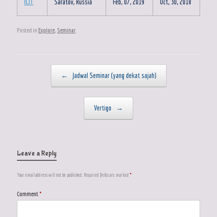
ICIT
Saratov, Russia
Feb, 07, 2019
Oct, 30, 2018
Posted in
Explore
,
Seminar
.
Post navigation
←
Jadwal Seminar (yang dekat sajah)
Vertigo
→
Leave a Reply
Your email address will not be published.
Required fields are marked
*
Comment
*