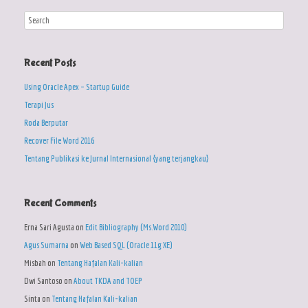
Recent Posts
Using Oracle Apex – Startup Guide
Terapi Jus
Roda Berputar
Recover File Word 2016
Tentang Publikasi ke Jurnal Internasional {yang terjangkau}
Recent Comments
Erna Sari Agusta
on
Edit Bibliography (Ms.Word 2010)
Agus Sumarna
on
Web Based SQL (Oracle 11g XE)
Misbah
on
Tentang Hafalan Kali-kalian
Dwi Santoso
on
About TKDA and TOEP
Sinta
on
Tentang Hafalan Kali-kalian