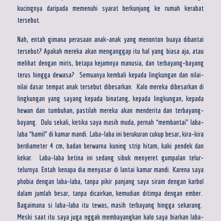
kucingnya daripada memenuhi syarat berkunjung ke rumah kerabat
tersebut.
Nah, entah gimana perasaan anak-anak yang menonton buaya dibantai
tersebut? Apakah mereka akan menganggap itu hal yang biasa aja, atau
melihat dengan miris, betapa kejamnya manusia, dan terbayang-bayang
terus hingga dewasa? Semuanya kembali kepada lingkungan dan nilai-
nilai dasar tempat anak tersebut dibesarkan. Kalo mereka dibesarkan di
lingkungan yang sayang kepada binatang, kepada lingkungan, kepada
hewan dan tumbuhan, pastilah mereka akan menderita dan terbayang-
bayang. Dulu sekali, ketika saya masih muda, pernah “membantai” laba-
laba “hamil” di kamar mandi. Laba-laba ini berukuran cukup besar, kira-kira
berdiameter 4 cm, badan berwarna kuning strip hitam, kaki pendek dan
kekar. Laba-laba betina ini sedang sibuk menyeret gumpalan telur-
telurnya. Entah kenapa dia menyasar di lantai kamar mandi. Karena saya
phobia dengan laba-laba, tanpa pikir panjang saya siram dengan karbol
dalam jumlah besar, tanpa dicairkan, kemudian ditimpa dengan ember.
Bagaimana si laba-laba itu tewas, masih terbayang hingga sekarang.
Meski saat itu saya juga nggak membayangkan kalo saya biarkan laba-