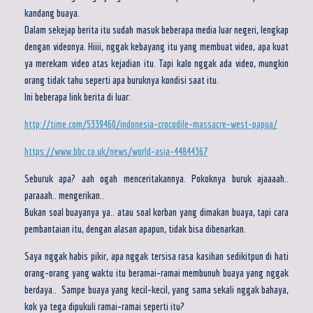
kandang buaya.
Dalam sekejap berita itu sudah masuk beberapa media luar negeri, lengkap
dengan videonya. Hiiii, nggak kebayang itu yang membuat video, apa kuat
ya merekam video atas kejadian itu. Tapi kalo nggak ada video, mungkin
orang tidak tahu seperti apa buruknya kondisi saat itu.
Ini beberapa link berita di luar:
http://time.com/5339460/indonesia-crocodile-massacre-west-papua/
https://www.bbc.co.uk/news/world-asia-44844367
Seburuk apa? aah ogah menceritakannya. Pokoknya buruk ajaaaah..
paraaah.. mengerikan..
Bukan soal buayanya ya.. atau soal korban yang dimakan buaya, tapi cara
pembantaian itu, dengan alasan apapun, tidak bisa dibenarkan.
Saya nggak habis pikir, apa nggak tersisa rasa kasihan sedikitpun di hati
orang-orang yang waktu itu beramai-ramai membunuh buaya yang nggak
berdaya.. Sampe buaya yang kecil-kecil, yang sama sekali nggak bahaya,
kok ya tega dipukuli ramai-ramai seperti itu?