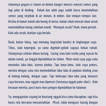
temennya gegara si temen ini demen banget mencet-mencet semut yang
lagi jalan di dinding. Kakak dan adek juga sudah biasa memindahkan
semut yang terjebak di air minum, di ember, dan tempat-tempat lain.
Ketika di kamar mandi ada keong di lantai, kakak sibuk mencari daun untuk
memindahkan keong sebelum mandi. Menepak cecak? Oooh, mana pernah…
Kalo ada cecak, biarkan saja berlalu.
Duuh, bukan lebay, tapi memang begitulah kondisi di lingkungan saya.
Tikus, kalo kepergok, ya cuma digebah-gebah supaya keluar rumah.
Selanjutnya silakan diburu kucing. Cacing atau kaki seribu yang nyasar ke
dalam rumah, ya tinggal dipindahkan ke kebon. Mula-mula saya juga suka
menindas laba-laba, karena phobia. Tapi lama-lama, kalo saya protes,
mereka dengan suka rela memindahkan laba-laba di pojokan dinding atau
di kolong-kolong, dengan sapu. Tapi beberapa laba-laba yang menurut
saya beracun, mau nggak mau dipencet (tentunya nggak pake ribut). Kalo
ketauan mereka, pasti buru-buru pengen dipindahkan ke halaman.
So, mengajarkan sayang ke binatang nggak bisa cuma diucapkan, tapi kita
harus rela bersama mencontohkan. Misal, tidak mengusir kucing dengan