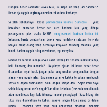
Mungkin bener komentar kakak Bilal, ini siapa sih yang jadi “animal”?
Hewan aja nggak segitunya membantai korban-korbanya.
Setelah sebelumnya kasus
pembantaian harimau Sumatera,
yang
berakibat pencarian berhari-hari oleh harimau lain yang diduga
pasangannya plus usaha BKSDA
mengevakuasi harimau betina ini.
Sekarang berita pembantaian buaya yang jumlahnya ratusan. Ternyata
banyak orang-orang yang beraninya kroyokan terhadap makhluk yang
lemah, bahkan nggak cukup membunuh, tapi menyiksa.
Gimana ya caranya mengajarkan kasih sayang ke sesama makhluk hidup,
baik binatang dan manusia? Kayaknya ajaran ini harus benar-benar
ditanamkan sejak kecil, jangan pake pengecualian-pengecualian dengan
alasan yang nggak jelas. Bagaimana caranya ketika terpaksa membunuh
satwa di depan anak-anak? Aduh jangan sampe deh. Sejak kecil saya
selalu bilang untuk me”nyingkir”kan tikus ke kebun (terserah mau dibunuh
atau mau dilepas lagi, kalo tikusnya masuk perangkap). Saya bilang, itu
tikus mau dipindahkan ke kebon, supaya jangan bikin sarang di dalam
rumah. Tetangga saya yang dulu penyayang binatang, menolak