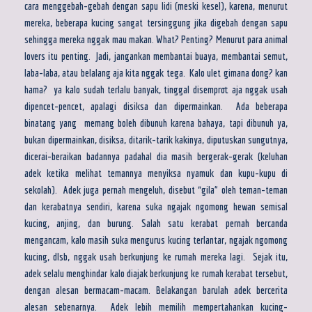
cara menggebah-gebah dengan sapu lidi (meski kesel), karena, menurut
mereka, beberapa kucing sangat tersinggung jika digebah dengan sapu
sehingga mereka nggak mau makan. What? Penting? Menurut para animal
lovers itu penting. Jadi, jangankan membantai buaya, membantai semut,
laba-laba, atau belalang aja kita nggak tega. Kalo ulet gimana dong? kan
hama? ya kalo sudah terlalu banyak, tinggal disemprot aja nggak usah
dipencet-pencet, apalagi disiksa dan dipermainkan. Ada beberapa
binatang yang memang boleh dibunuh karena bahaya, tapi dibunuh ya,
bukan dipermainkan, disiksa, ditarik-tarik kakinya, diputuskan sungutnya,
dicerai-beraikan badannya padahal dia masih bergerak-gerak (keluhan
adek ketika melihat temannya menyiksa nyamuk dan kupu-kupu di
sekolah). Adek juga pernah mengeluh, disebut “gila” oleh teman-teman
dan kerabatnya sendiri, karena suka ngajak ngomong hewan semisal
kucing, anjing, dan burung. Salah satu kerabat pernah bercanda
mengancam, kalo masih suka mengurus kucing terlantar, ngajak ngomong
kucing, dlsb, nggak usah berkunjung ke rumah mereka lagi. Sejak itu,
adek selalu menghindar kalo diajak berkunjung ke rumah kerabat tersebut,
dengan alesan bermacam-macam. Belakangan barulah adek bercerita
alesan sebenarnya. Adek lebih memilih mempertahankan kucing-