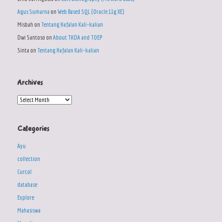
Agus Sumarna
on
Web Based SQL (Oracle 11g XE)
Misbah
on
Tentang Hafalan Kali-kalian
Dwi Santoso
on
About TKDA and TOEP
Sinta
on
Tentang Hafalan Kali-kalian
Archives
Archives
Categories
Ayu
collection
Curcol
database
Explore
Mahasiswa