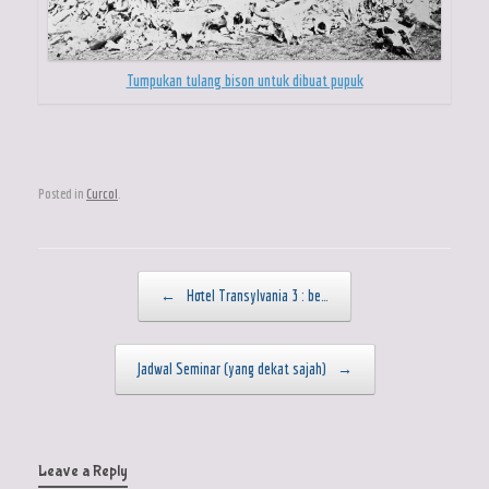
Tumpukan tulang bison untuk dibuat pupuk
Posted in
Curcol
.
Post navigation
←
Hotel Transylvania 3 : be…
Jadwal Seminar (yang dekat sajah)
→
Leave a Reply