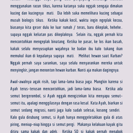
menggunakan racun tikus, karena katanya suka nggak sengaja dimakan
kucing dan kucingnya mati. Dia lebih suka memelihara kucing sebagai
musuh biologis tikus. Ketika kakak kecil, waktu ingin ngeplak kecoa,
biasanya kita geser dulu ke luar rumah / teras, baru dikeplak, hehehe..
supaya nggak keliatan pas dikeplaknya. Selain itu, nggak pernah kita
mencontohkan mengeplak binatang. Ketika ke pasar, ke los ikan basah,
kakak selalu menyusupkan wajahnya ke badan ibu kalo tukang ikan
memukul ikan di kepalanya supaya mati. Melihat hewan saat Kurban?
Nggak pernah saya sarankan, saya selalu menyarankan mereka untuk
menyingkir, jangan menonton hewan kurban. Nanti aja makan dagingnya.
Awal-awalnya agak risih, tapi lama-lama biasa juga. Mungkin karena si
Ayah terus-terusan mencontohkan, jadi lama-lama biasa. Ketika ada
semut bergerombol, si Ayah nggak mengizinkan kita menyapu semut-
semut itu, apalagi menggilasnya dengan rasa kesal. Kata Ayah, biarkan si
semut sedang migrasi, nanti juga kalo sudah selesai, kosong sendiri.
Kalo gula dirubung semut, si Ayah hanya menggeletakkan gula di atas
piring, meniup-niup hingga si semut pergi. Makanya kelakuan kayak gitu
ditiru sama kakak dan adek. Ketika SD si kakak pernah menabok