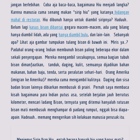
jangan berlebihan. Coba aja baca-baca, bagaimana Hiu menjadi langka?
Karena manusia cuma senang makan “sirip hiu” yang katanya
hidangan
mahal di restoran
. Hiu dibunuh hanya untuk diambil siripnya? Haduuh..
Belum lagi
kasus bison dibantai
gegara macem-macem, ada yang bilang
hanya diambil lidah, ada yang
hanya diambil bulu
, dan lain-lain. Sebanyak
apa? Lihat aja gambar tumpukan tulang bison di bawah ini. Miris ya…?
Padahal orang-orang Indian membunuh bison paling beberapa ekor dalam
sekali penyergapan. Mereka mengambil secukupnya, semua bagian tubuh
bison dimanfaatkan, tanduk, daging, kulit, semuanya dijadikan bahan
makanan, bahan baju, tenda, serta peralatan sehari-hari. Orang Amerika
(imigran ke Amerika)? mereka cuma mengambil kulitnya. Daging dan sisa
badan bison lainnya dibiarkan membusuk di prairi. Pernah saya membaca
kisah bagaimana para Indian putus asa, setelah berjalan jauh berratus
kilometer, mencari ladang Bison, ternyata yang ditemui hanyalah ratusan
bison mati membusuk menghampar di padang rumput, nggak bisa diapa-
apain. Hadeuuh… memang mengerikan sih kelakuan manusia perusak itu.
Menjemur Sirip Ikan Hiu.. entah berapa banyak hiu yang harus mati?