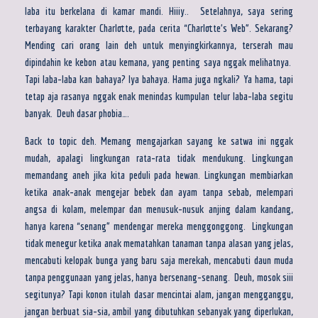
laba itu berkelana di kamar mandi. Hiiiy.. Setelahnya, saya sering
terbayang karakter Charlotte, pada cerita “Charlotte’s Web”. Sekarang?
Mending cari orang lain deh untuk menyingkirkannya, terserah mau
dipindahin ke kebon atau kemana, yang penting saya nggak melihatnya.
Tapi laba-laba kan bahaya? Iya bahaya. Hama juga ngkali? Ya hama, tapi
tetap aja rasanya nggak enak menindas kumpulan telur laba-laba segitu
banyak. Deuh dasar phobia….
Back to topic deh. Memang mengajarkan sayang ke satwa ini nggak
mudah, apalagi lingkungan rata-rata tidak mendukung. Lingkungan
memandang aneh jika kita peduli pada hewan. Lingkungan membiarkan
ketika anak-anak mengejar bebek dan ayam tanpa sebab, melempari
angsa di kolam, melempar dan menusuk-nusuk anjing dalam kandang,
hanya karena “senang” mendengar mereka menggonggong. Lingkungan
tidak menegur ketika anak mematahkan tanaman tanpa alasan yang jelas,
mencabuti kelopak bunga yang baru saja merekah, mencabuti daun muda
tanpa penggunaan yang jelas, hanya bersenang-senang. Deuh, mosok siii
segitunya? Tapi konon itulah dasar mencintai alam, jangan mengganggu,
jangan berbuat sia-sia, ambil yang dibutuhkan sebanyak yang diperlukan,