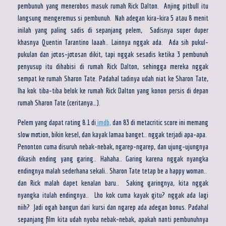
pembunuh yang menerobos masuk rumah Rick Dalton. Anjing pitbull itu
langsung mengeremus si pembunuh. Nah adegan kira-kira 5 atau 8 menit
inilah yang paling sadis di sepanjang pelem, Sadisnya super duper
khasnya Quentin Tarantino laaah.. Lainnya nggak ada. Ada sih pukul-
pukulan dan jotos-jotosan dikit, tapi nggak sesadis ketika 3 pembunuh
penyusup itu dihabisi di rumah Rick Dalton, sehingga mereka nggak
sempat ke rumah Sharon Tate. Padahal tadinya udah niat ke Sharon Tate,
lha kok tiba-tiba belok ke rumah Rick Dalton yang konon persis di depan
rumah Sharon Tate (ceritanya…).
Pelem yang dapat rating 8.1 di
imdb,
dan 83 di metacritic score ini memang
slow motion, bikin kesel, dan kayak lamaa banget.. nggak terjadi apa-apa.
Penonton cuma disuruh nebak-nebak, ngarep-ngarep, dan ujung-ujungnya
dikasih ending yang garing.. Hahaha.. Garing karena nggak nyangka
endingnya malah sederhana sekali.. Sharon Tate tetap be a happy woman..
dan Rick malah dapet kenalan baru.. Saking garingnya, kita nggak
nyangka itulah endingnya.. Lho kok cuma kayak gitu? nggak ada lagi
niih? Jadi ogah bangun dari kursi dan ngarep ada adegan bonus. Padahal
sepanjang film kita udah nyoba nebak-nebak, apakah nanti pembunuhnya