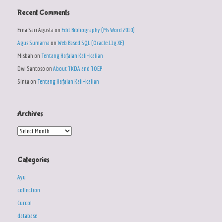
Recent Comments
Erna Sari Agusta
on
Edit Bibliography (Ms.Word 2010)
Agus Sumarna
on
Web Based SQL (Oracle 11g XE)
Misbah
on
Tentang Hafalan Kali-kalian
Dwi Santoso
on
About TKDA and TOEP
Sinta
on
Tentang Hafalan Kali-kalian
Archives
Archives
Categories
Ayu
collection
Curcol
database