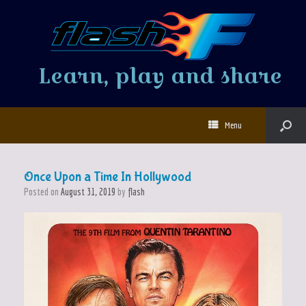
Learn, play and share
Menu
Once Upon a Time In Hollywood
Posted on
August 31, 2019
by
flash