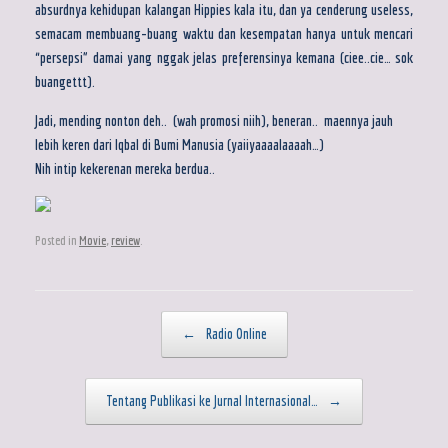
absurdnya kehidupan kalangan Hippies kala itu, dan ya cenderung useless,
semacam membuang-buang waktu dan kesempatan hanya untuk mencari
“persepsi” damai yang nggak jelas preferensinya kemana (ciee..cie… sok
buangettt).
Jadi, mending nonton deh.. (wah promosi niih), beneran.. maennya jauh
lebih keren dari Iqbal di Bumi Manusia (yaiiyaaaalaaaah…)
Nih intip kekerenan mereka berdua..
Posted in
Movie
,
review
.
Post navigation
←
Radio Online
Tentang Publikasi ke Jurnal Internasional…
→