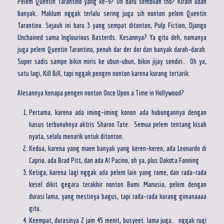
Pelem Quentin Tarantino yang ke-9? Oh baru sembilan tho? Kirain udah
banyak.. Maklum nggak terlalu sering juga sih nonton pelem Quentin
Tarantino. Sejauh ini baru 3 yang sempat ditonton, Pulp Fiction, Django
Unchained sama Inglourious Basterds. Kesannya? Ya gitu deh, namanya
juga pelem Quentin Tarantino, penuh dar der dor dan banyak darah-darah.
Super sadis sampe bikin miris ke ubun-ubun, bikin jijay sendiri.. Oh ya,
satu lagi, Kill Bill, tapi nggak pengen nonton karena kurang tertarik.
Alesannya kenapa pengen nonton Once Upon a Time in Hollywood?
Pertama, karena ada iming-iming konon ada hubungannya dengan
kasus terbunuhnya aktris Sharon Tate. Semua pelem tentang kisah
nyata, selalu menarik untuk ditonton.
Kedua, karena yang maen banyak yang keren-keren, ada Leonardo di
Caprio, ada Brad Pitt, dan ada Al Pacino, oh ya, plus Dakota Fanning
Ketiga, karena lagi nggak ada pelem lain yang rame, dan rada-rada
kesel dikit gegara terakhir nonton Bumi Manusia, pelem dengan
durasi lama, yang mestinya bagus, tapi rada-rada kurang gimanaaaa
gitu..
Keempat, durasinya 2 jam 45 menit, busyeet. lama juga.. nggak rugi