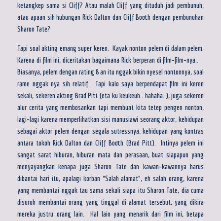
ketangkep sama si Cliff? Atau malah Cliff yang dituduh jadi pembunuh,
atau apaan sih hubungan Rick Dalton dan Cliff Booth dengan pembunuhan
Sharon Tate?
Tapi soal akting emang super keren. Kayak nonton pelem di dalam pelem.
Karena di film ini, diceritakan bagaimana Rick berperan di film-film-nya..
Biasanya, pelem dengan rating 8 an itu nggak bikin nyesel nontonnya, soal
rame nggak nya sih relatif. Tapi kalo saya berpendapat film ini keren
sekali, sekeren akting Brad Pitt (eta ku keukeuh.. hahaha..), juga sekeren
alur cerita yang membosankan tapi membuat kita tetep pengen nonton,
lagi-lagi karena memperlihatkan sisi manusiawi seorang aktor, kehidupan
sebagai aktor pelem dengan segala sutressnya, kehidupan yang kontras
antara tokoh Rick Dalton dan Cliff Booth (Brad Pitt). Intinya pelem ini
sangat sarat hiburan, hiburan mata dan perasaan, buat siapapun yang
menyayangkan kenapa juga Sharon Tate dan kawan-kawannya harus
dibantai hari itu, apalagi korban “Salah alamat”, eh salah orang, karena
yang membantai nggak tau sama sekali siapa itu Sharon Tate, dia cuma
disuruh membantai orang yang tinggal di alamat tersebut, yang dikira
mereka justru orang lain. Hal lain yang menarik dari film ini, betapa