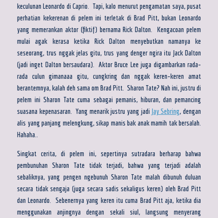
keculunan Leonardo di Caprio. Tapi, kalo menurut pengamatan saya, pusat
perhatian kekerenan di pelem ini terletak di Brad Pitt, bukan Leonardo
yang memerankan aktor (fiktif) bernama Rick Dalton. Kengacoan pelem
mulai agak kerasa ketika Rick Dalton menyebutkan namanya ke
seseorang, trus nggak jelas gitu, trus yang denger ngira itu Jack Dalton
(jadi inget Dalton bersaudara). Aktor Bruce Lee juga digambarkan rada-
rada culun gimanaaa gitu, cungkring dan nggak keren-keren amat
berantemnya, kalah deh sama om Brad Pitt. Sharon Tate? Nah ini, justru di
pelem ini Sharon Tate cuma sebagai pemanis, hiburan, dan pemancing
suasana kepenasaran. Yang menarik justru yang jadi
Jay Sebring
, dengan
alis yang panjang melengkung, sikap manis bak anak mamih tak bersalah.
Hahaha..
Singkat cerita, di pelem ini, sepertinya sutradara berharap bahwa
pembunuhan Sharon Tate tidak terjadi, bahwa yang terjadi adalah
sebaliknya, yang pengen ngebunuh Sharon Tate malah dibunuh duluan
secara tidak sengaja (juga secara sadis sekaligus keren) oleh Brad Pitt
dan Leonardo. Sebenernya yang keren itu cuma Brad Pitt aja, ketika dia
menggunakan anjingnya dengan sekali siul, langsung menyerang