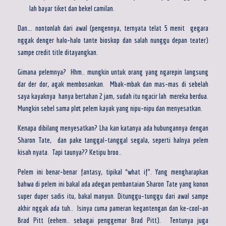
lah bayar tiket dan bekel camilan.
Dan…. nontonlah dari awal (pengennya, ternyata telat 5 menit gegara
nggak denger halo-halo tante bioskop dan salah nunggu depan teater)
sampe credit title ditayangkan.
Gimana pelemnya? Hhm.. mungkin untuk orang yang ngarepin langsung
dar der dor, agak membosankan. Mbak-mbak dan mas-mas di sebelah
saya kayaknya hanya bertahan 2 jam, sudah itu ngacir lah mereka berdua.
Mungkin sebel sama plot pelem kayak yang nipu-nipu dan menyesatkan.
Kenapa dibilang menyesatkan? Lha kan katanya ada hubungannya dengan
Sharon Tate, dan pake tanggal-tanggal segala, seperti halnya pelem
kisah nyata. Tapi taunya?? Ketipu broo..
Pelem ini benar-benar fantasy, tipikal “what if”. Yang mengharapkan
bahwa di pelem ini bakal ada adegan pembantaian Sharon Tate yang konon
super duper sadis itu, bakal manyun. Ditunggu-tunggu dari awal sampe
akhir nggak ada tuh.. Isinya cuma pameran kegantengan dan ke-cool-an
Brad Pitt (eehem.. sebagai penggemar Brad Pitt). Tentunya juga